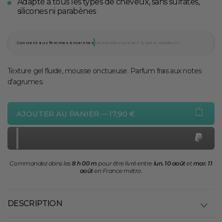
Adapté à tous les types de cheveux, sans sulfates,
silicones ni parabènes
Convient aux femmes enceintes
Demandez conseil à votre médecin
Texture gel fluide, mousse onctueuse. Parfum frais aux notes
d'agrumes.
AJOUTER AU PANIER
—
17,90 €
Commandez dans les
8 h 00 m
pour être livré entre
lun. 10 août
et
mar. 11
août
en France métro.
DESCRIPTION