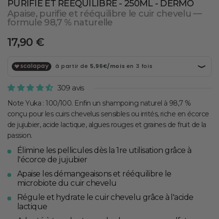
PURIFIE ET RÉÉQUILIBRE - 250ML - DERMO
Apaise, purifie et rééquilibre le cuir chevelu —
formule 98,7 % naturelle
Prix
17,90 €
normal
309 avis
Note Yuka : 100/100. Enfin un shampoing naturel à 98,7 %
conçu pour les cuirs chevelus sensibles ou irrités, riche en écorce
de jujubier, acide lactique, algues rouges et graines de fruit de la
passion.
Élimine les pellicules dès la 1re utilisation grâce à
l'écorce de jujubier
Apaise les démangeaisons et rééquilibre le
microbiote du cuir chevelu
Régule et hydrate le cuir chevelu grâce à l'acide
lactique