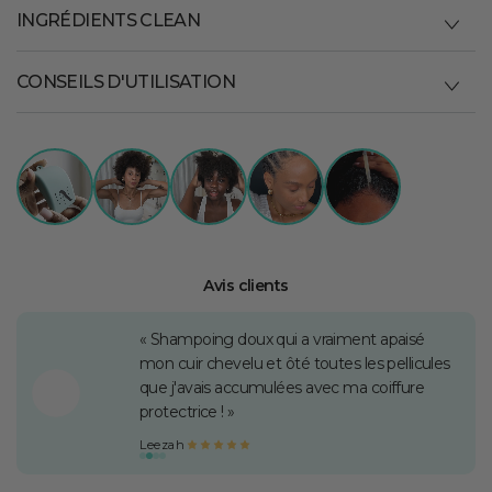
INGRÉDIENTS CLEAN
CONSEILS D'UTILISATION
Avis clients
« J'adore ! Mon cuir chevelu se porte enfin
mieux ! Je vais continuer en espérant que
mes problèmes à ce niveau disparaissent
grâce à ce produit qui semble révolutionnaire
pour moi. »
Djamila D.