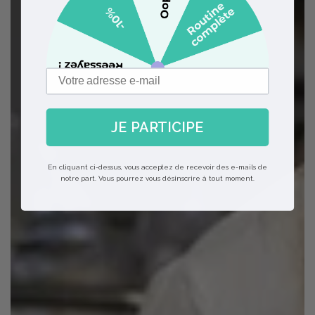
JE PARTICIPE
En cliquant ci-dessus, vous acceptez de recevoir des e-mails de
notre part. Vous pourrez vous désinscrire à tout moment.