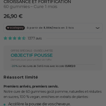
CROISSANCE ET FORTIFICATION
60 gummies – Cure 1 mois
Prix
26,90 €
normal
1377 avis
OFFRE SPÉCIALE - DURÉE LIMITÉE
OBJECTIF POUSSE
Derniers jours pour profiter de l'offre
-20%
sur les cures de 3 et 6 mois avec le code
CURE20
Réassort limité
Premiers arrivés, premiers servis.
Notre cure de 60 gummies goût pomme, naturelles et réduites
en sucres, 100 % vegan, enrichies en extraits de plantes :
Accélère la pousse de vos cheveux.