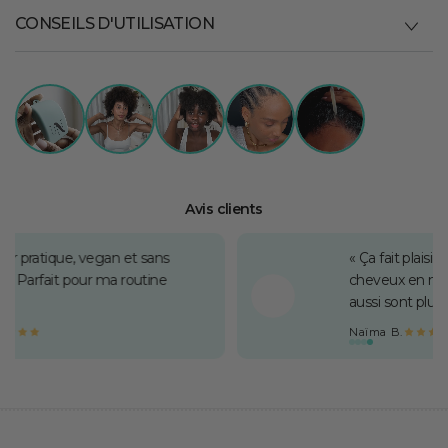
CONSEILS D'UTILISATION
Avis clients
rendre sa cure pousse
« Le goût pomme est hy
urmandise. Mes ongles
change des gélules sèc
matin et j'oublie ! Résult
2ème mois. »
Elodie M.