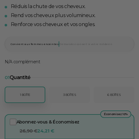
Réduis la chute de vos cheveux.
Rend vos cheveux plus volumineux.
Renforce vos cheveux et vos ongles.
Convient aux femmes enceintes
Demandez conseil à votre médecin
N/A complément
01
Quantité
1 BOÎTE
3 BOÎTES
6 BOÎTES
Économisez 10%
Abonnez-vous & Économisez
26,90 €
24,21 €