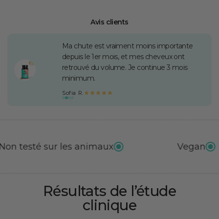
Avis clients
Prise 2 gélules par jour avec un grand verre
d'eau au petit-déj. Les ongles sont aussi
beaucoup plus forts — top.
Laurène P.
les animaux
Vegan
Résultats de l’étude
clinique