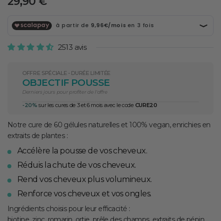
Prix
29,90 €
normal
2513 avis
OFFRE SPÉCIALE - DURÉE LIMITÉE
OBJECTIF POUSSE
Derniers jours pour profiter de l'offre
-20%
sur les cures de 3 et 6 mois avec le code
CURE20
Notre cure de 60 gélules naturelles et 100% vegan, enrichies en
extraits de plantes :
Accélère la pousse de vos cheveux.
Réduis la chute de vos cheveux.
Rend vos cheveux plus volumineux.
Renforce vos cheveux et vos ongles.
Ingrédients choisis pour leur efficacité :
biotine, zinc, romarin, ortie, prêle des champs, extraits de pépin