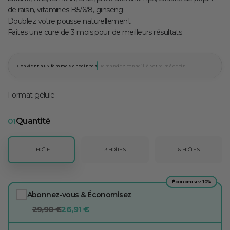
de raisin, vitamines B5/6/8, ginseng.
Doublez votre pousse naturellement
Faites une cure de 3 mois pour de meilleurs résultats
Convient aux femmes enceintes
Demandez conseil à votre médecin
Format gélule
01
Quantité
1 BOÎTE
3 BOÎTES
6 BOÎTES
Économisez 10%
Abonnez-vous & Économisez
29,90 €
26,91 €