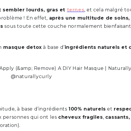
 sembler lourds, gras et
ternes
, et cela malgré to
problème ! En effet,
après une multitude de soins
és
sous toute cette couche normalement bienfaisante.
un
masque detox
à base d’
ingrédients naturels et 
@naturallycurly
tude, à base d’ingrédients
100% naturels
et
respe
 personnes qui ont les
cheveux fragiles
,
cassants,
oration).