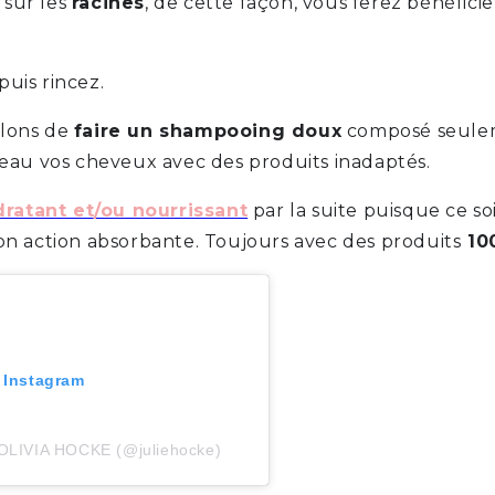
 sur les
racines
, de cette façon, vous ferez bénéfici
uis rincez.
llons de
faire un shampooing doux
composé seule
eau vos cheveux avec des produits inadaptés.
ratant et/ou nourrissant
par la suite puisque ce s
n action absorbante. Toujours avec des produits
10
 Instagram
 OLIVIA HOCKE (@juliehocke)