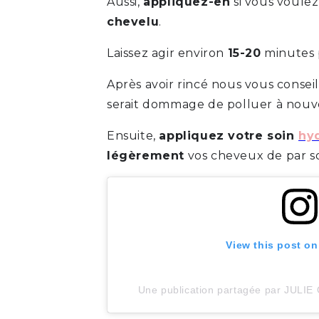
Aussi,
appliquez-en
si vous voulez
chevelu
.
Laissez agir environ
15-20
minutes p
Après avoir rincé nous vous consei
serait dommage de polluer à nouv
Ensuite,
appliquez votre soin
hyd
légèrement
vos cheveux de par so
View this post on
Une publication partagée par JULIE