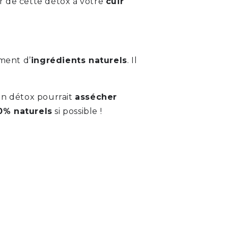
er de cette détox à votre
cuir
ment d’
ingrédients naturels
. Il
oin détox pourrait
assécher
0% naturels
si possible !