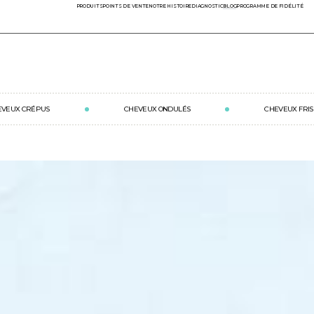
PRODUITS
POINTS DE VENTE
NOTRE HISTOIRE
DIAGNOSTIC
BLOG
PROGRAMME DE FIDÉLITÉ
Livraison offerte en
France métropolitaine
dès
70 € d’achats
EVEUX CRÉPUS
CHEVEUX ONDULÉS
CHEVEUX FRIS